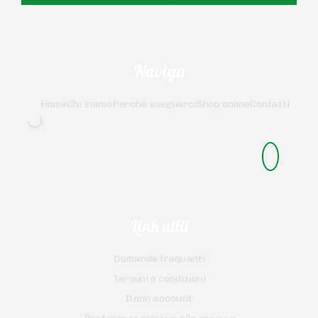
Naviga
Home
Chi siamo
Perché sceglierci
Shop online
Contatti
Link utili
Domande frequenti
Termini e condizioni
Il mio account