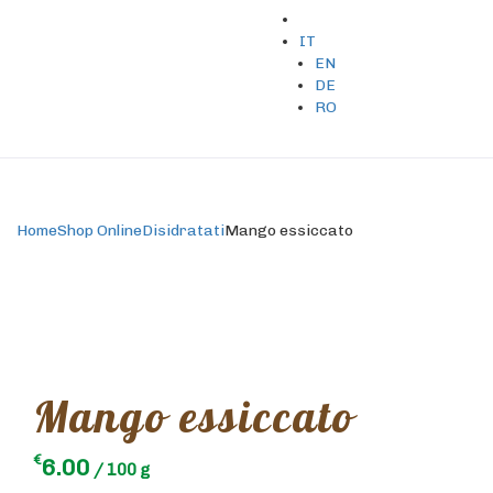
IT
EN
DE
RO
Home
Shop Online
Disidratati
Mango essiccato
Mango essiccato
€
6.00
/ 100 g