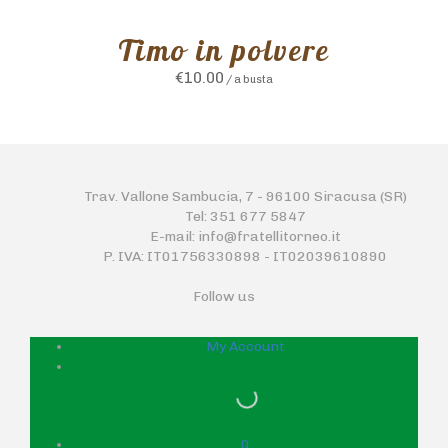
Timo in polvere
€
10.00
/ a busta
Trav. Vallone Sambucia, 7 - 96100 Siracusa (SR)
Tel: 351 677 5847
E-mail: info@fratellitorneo.it
P. IVA: IT01756330898 - IT02039610890
Follow us
My Account
0