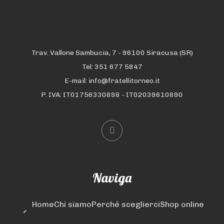
Trav. Vallone Sambucia, 7 - 96100 Siracusa (SR)
Tel: 351 677 5847
E-mail: info@fratellitorneo.it
P. IVA: IT01756330898 - IT02039610890
Naviga
Home
Chi siamo
Perché sceglierci
Shop online