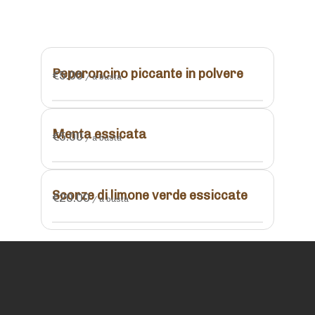
Peperoncino piccante in polvere
€
5.00
/ a busta
Menta essicata
€
5.00
/ a busta
Scorze di limone verde essiccate
€
20.00
/ a busta