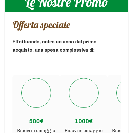
Le Nostre Promo
Offerta speciale
Effettuando, entro un anno dal primo
acquisto, una spesa complessiva di:
500€
1000€
150
Ricevi in omaggio
Ricevi in omaggio
Ricevi in