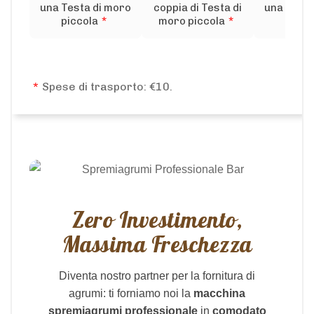
una Testa di moro
coppia di Testa di
una Testa
piccola
*
moro piccola
*
medi
*
Spese di trasporto: €10.
Zero Investimento,
Massima Freschezza
Diventa nostro partner per la fornitura di
agrumi: ti forniamo noi la
macchina
spremiagrumi professionale
in
comodato