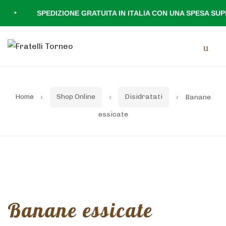
•
SPEDIZIONE GRATUITA IN ITALIA CON UNA SPESA SUPERI
Skip
Skip
Men
to
to
navigation
content
Home
Shop Online
Disidratati
Banane
essicate
Banane essicate