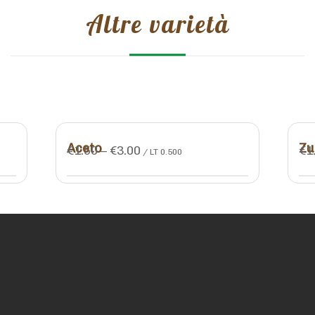
Altre varietà
Aceto
Zu
€
1.50
–
€
3.00
€
1
/ LT 0.500