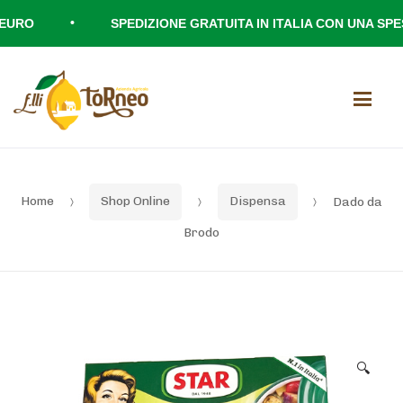
•
RO
SPEDIZIONE GRATUITA IN ITALIA CON UNA SPESA
Skip
Skip
Men
to
to
navigation
content
Home
Shop Online
Dispensa
Dado da
Brodo
🔍