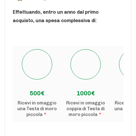
Effettuando, entro un anno dal primo
acquisto, una spesa complessiva di:
500€
1000€
150
Ricevi in omaggio
Ricevi in omaggio
Ricevi in
una Testa di moro
coppia di Testa di
una Testa
piccola
*
moro piccola
*
medi