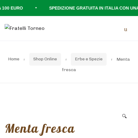
•
00 EURO
SPEDIZIONE GRATUITA IN ITALIA CON UNA 
Skip
Skip
Men
to
to
navigation
content
Home
Shop Online
Erbe e Spezie
Menta
fresca
🔍
Menta fresca