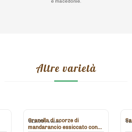
e macedonie.
Altre varietà
Granella di scorze di
Sa
€
12.00
€
1
/ a busta
mandarancio essiccato con