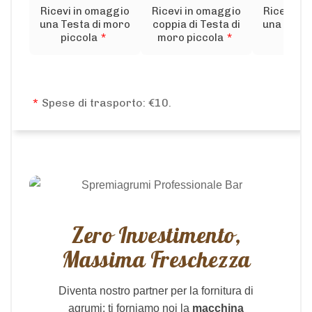
Ricevi in omaggio
Ricevi in omaggio
Ricevi in
una Testa di moro
coppia di Testa di
una Testa
piccola
*
moro piccola
*
medi
*
Spese di trasporto: €10.
Zero Investimento,
Massima Freschezza
Diventa nostro partner per la fornitura di
agrumi: ti forniamo noi la
macchina