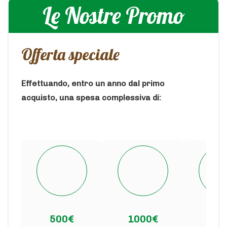
Le Nostre Promo
Offerta speciale
Effettuando, entro un anno dal primo
acquisto, una spesa complessiva di:
500€
1000€
150