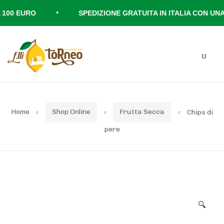
•
00 EURO
SPEDIZIONE GRATUITA IN ITALIA CON UNA S
Skip
Skip
Men
to
to
navigation
content
Home
Shop Online
Frutta Secca
Chips di
pere
🔍