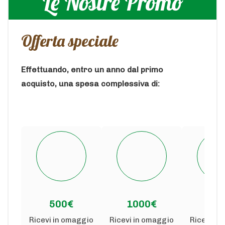
Le Nostre Promo
Offerta speciale
Effettuando, entro un anno dal primo
acquisto, una spesa complessiva di:
500€
1000€
150
Ricevi in omaggio
Ricevi in omaggio
Ricevi in