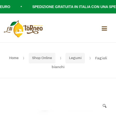
•
URO
SPEDIZIONE GRATUITA IN ITALIA CON UNA SPESA
Skip
Skip
Men
to
to
navigation
content
Home
Shop Online
Legumi
Fagioli
bianchi
🔍