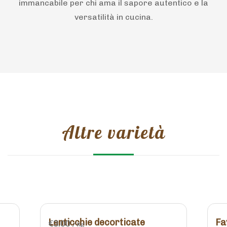
immancabile per chi ama il sapore autentico e la
versatilità in cucina.
Altre varietà
Lenticchie decorticate
Fa
€
3.00
/ Kg