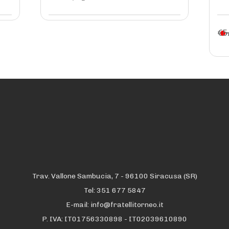
€
5
P
Trav. Vallone Sambucia, 7 - 96100 Siracusa (SR)
Tel: 351 677 5847
E-mail: info@fratellitorneo.it
P. IVA: IT01756330898 - IT02039610890