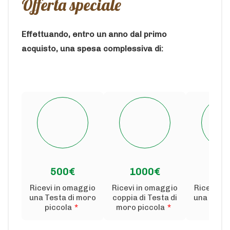
Offerta speciale
Effettuando, entro un anno dal primo
acquisto, una spesa complessiva di:
500€
1000€
150
Ricevi in omaggio
Ricevi in omaggio
Ricevi in
una Testa di moro
coppia di Testa di
una Testa
piccola
*
moro piccola
*
medi