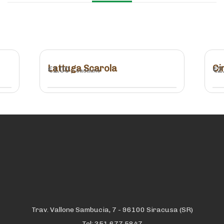
Lattuga Scarola
Ci
€
1.00
€
2
/ cadauno
Trav. Vallone Sambucia, 7 - 96100 Siracusa (SR)
Tel: 351 677 5847