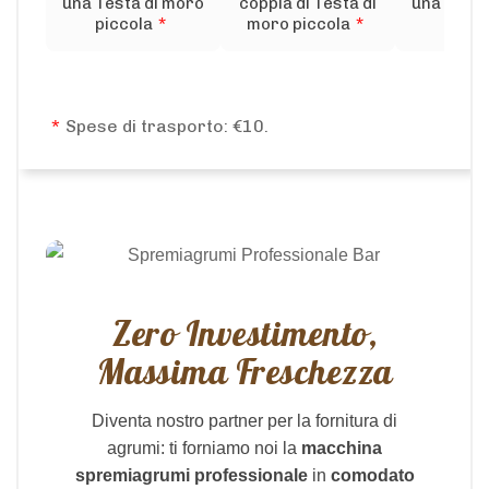
una Testa di moro
coppia di Testa di
una Testa
piccola
*
moro piccola
*
medi
*
Spese di trasporto: €10.
Zero Investimento,
Massima Freschezza
Diventa nostro partner per la fornitura di
agrumi: ti forniamo noi la
macchina
spremiagrumi professionale
in
comodato