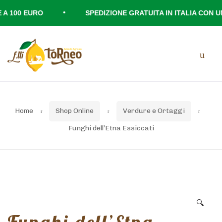
•
 100 EURO
SPEDIZIONE GRATUITA IN ITALIA CON UNA
Skip
Skip
Men
to
to
navigation
content
Home
Shop Online
Verdure e Ortaggi
Funghi dell’Etna Essiccati
🔍
Funghi dell’Etna