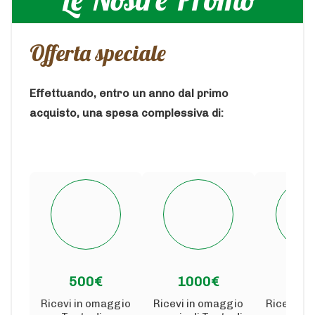
Offerta speciale
Effettuando, entro un anno dal primo
acquisto, una spesa complessiva di:
500€
1000€
150
Ricevi in omaggio
Ricevi in omaggio
Ricevi in