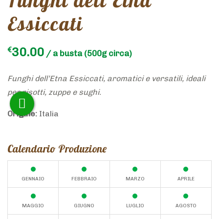
Essiccati
30.00
€
/ a busta
(500g
Funghi dell’Etna Essiccati, aromatici e versatili, ideali
per risotti, zuppe e sughi.
Origine:
Italia
Calendario Produzione
GENNAIO
FEBBRAIO
MARZO
APRILE
MAGGIO
GIUGNO
LUGLIO
AGOSTO