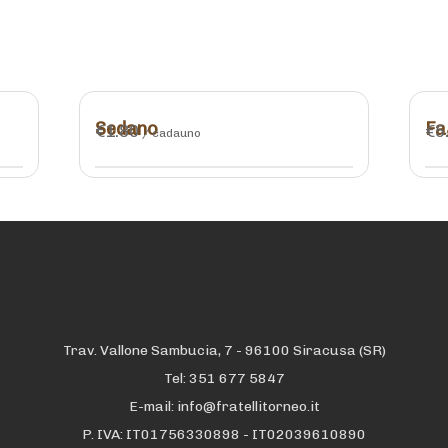
Sedano
Fa
€
1.80
€
5
/ cadauno
Trav. Vallone Sambucia, 7 - 96100 Siracusa (SR)
Tel: 351 677 5847
E-mail: info@fratellitorneo.it
P. IVA: IT01756330898 - IT02039610890