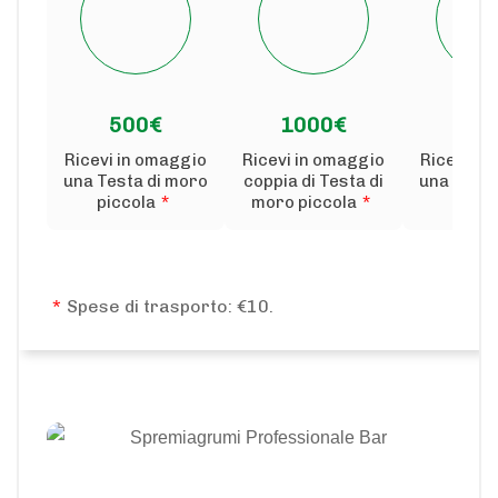
500€
1000€
150
Ricevi in omaggio
Ricevi in omaggio
Ricevi in
una Testa di moro
coppia di Testa di
una Testa
piccola
*
moro piccola
*
medi
*
Spese di trasporto: €10.