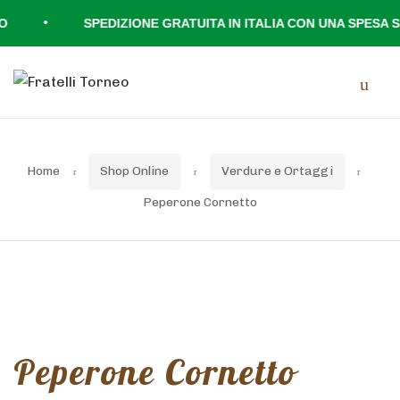
•
SPEDIZIONE GRATUITA IN ITALIA CON UNA SPESA SUP
Skip
Skip
Men
to
to
navigation
content
Home
Shop Online
Verdure e Ortaggi
Peperone Cornetto
Peperone Cornetto